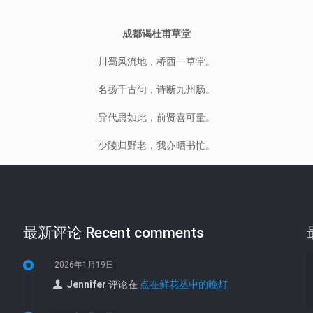
成都谒杜甫草堂
川蜀风流地，桥西一草堂。
名扬千古句，诗断九州肠。
异代思如此，前贤喜可量。
少陵归野老，我亦晒书忙。
最新评论 Recent comments
2026年1月19日
Jennifer
评论在
点在鲜花丛中的晚灯