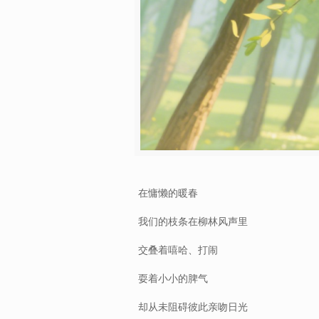
在慵懒的暖春
我们的枝条在柳林风声里
交叠着嘻哈、打闹
耍着小小的脾气
却从未阻碍彼此亲吻日光