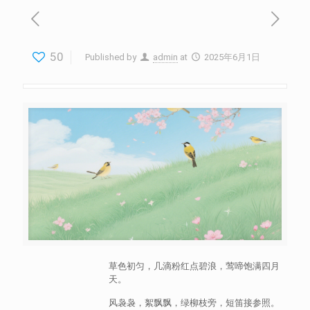
50
Published by
admin
at
2025年6月1日
草色初匀，几滴粉红点碧浪，莺啼饱满四月
天。
风袅袅，絮飘飘，绿柳枝旁，短笛接参照。