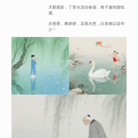
天鹅落影，丁零水浅动春烟，稚子蓬转随纸
鸢。
步摇摇，舞娇娇，花落水愁，白发难以追华
少！