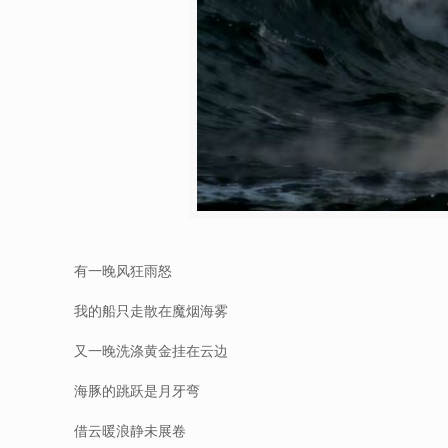
有一晚风狂雨怒
我的船只走散在魔烟海雾
又一晚洗涤黄金挂在云边
海豚的跳跃是月牙弯
借云暖浪静未展卷