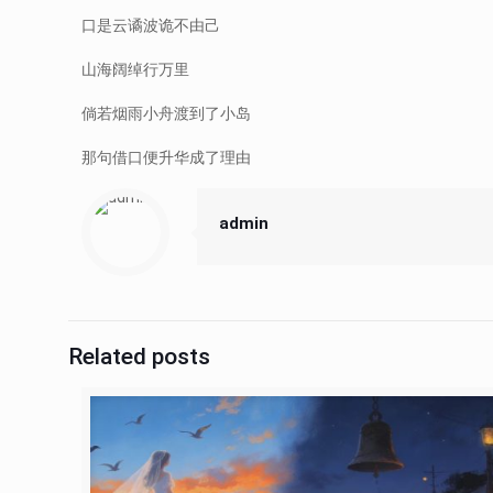
口是云谲波诡不由己
山海阔绰行万里
倘若烟雨小舟渡到了小岛
那句借口便升华成了理由
admin
Related posts