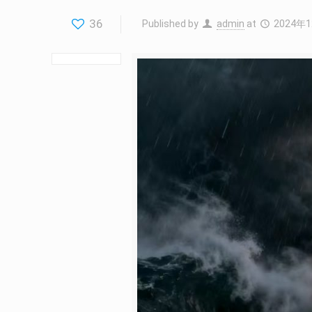
36
Published by
admin
at
2024年